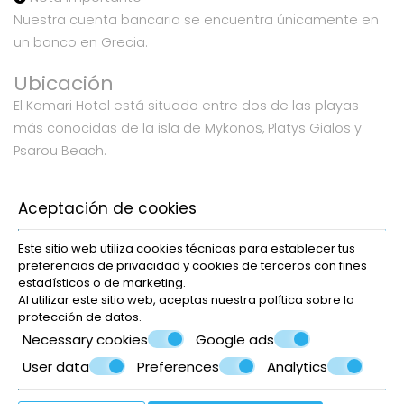
Nuestra cuenta bancaria se encuentra únicamente en
un banco en Grecia.
Ubicación
El Kamari Hotel está situado entre dos de las playas
más conocidas de la isla de Mykonos, Platys Gialos y
Psarou Beach.
Platys Gialos
Aceptación de cookies
Psarou Beach
Este sitio web utiliza cookies técnicas para establecer tus
Mykonos
preferencias de privacidad y cookies de terceros con fines
estadísticos o de marketing.
Al utilizar este sitio web, aceptas nuestra política sobre la
protección de datos
.
© Powered by Marinet
Necessary cookies
Google ads
︿
User data
Preferences
Analytics