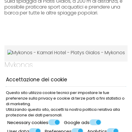
Sulla spiaggia di Platis Gialos, a 200 m di distanza, è
possibile praticare sport acquatici e prendere una
barca per tutte le altre spiagge popolari.
Mykonos
L'isola di Mykonos è conosciuta a livello mondiale
Accettazione dei cookie
come una meta di vacanza di prim'ordine.
Questo sito utilizza cookie tecnici per impostare le tue
preferenze sulla privacy e cookie di terze parti a fini statistici o
di marketing.
Utilizzando questo sito, accetti la nostra politica relativa alla
protezione dei dati personali
.
Necessary cookies
Google ads
Fare una prenotazione
User data
Preferences
Analytics