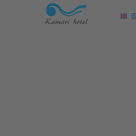
Platys Gialos
Psarou Beach
Mykonos