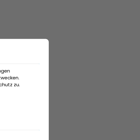
ungen
gzwecken.
chutz
zu.