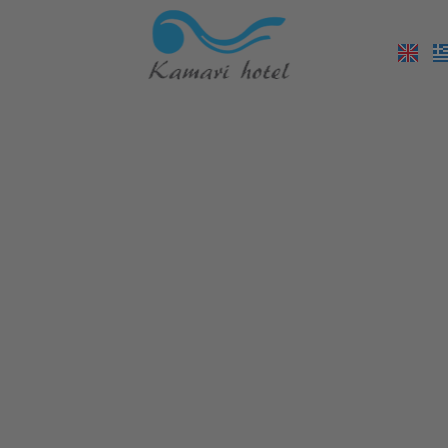
Platys Gialos
Psarou Beach
Mykonos